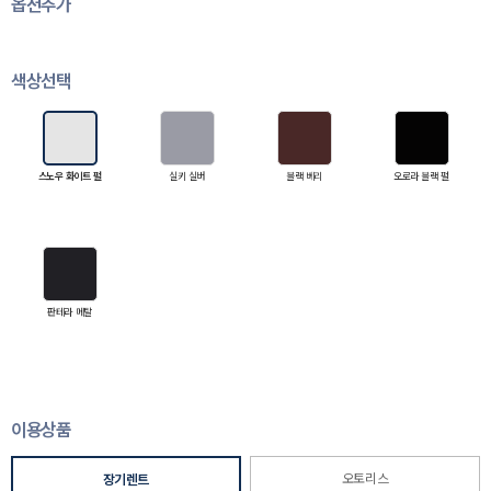
옵션추가
색상선택
스노우 화이트 펄
실키 실버
블랙 베리
오로라 블랙 펄
판테라 메탈
이용상품
오토리스
장기렌트