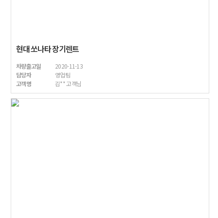
현대 쏘나타 장기렌트
차량출고일
2020-11-13
담당자
영업팀
고객명
김** 고객님