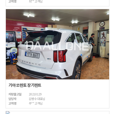
고객명
최** 고객님
기아 쏘렌토 장기렌트
차량출고일
20210129
담당자
김병수 대표님
고객명
주** 고객님