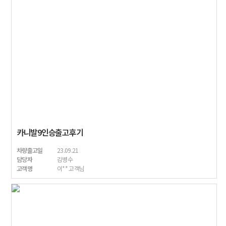
카니발9인승출고후기
차량출고일
23.09.21
담당자
김병수
고객명
이** 고객님