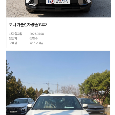
코나 가솔린차량출고후기
차량출고일
2026.05.08
담당자
김병수
고객명
박** 고객님