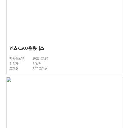
벤츠 C200 운용리스
차량출고일
2021.03.24
담당자
영업팀
고객명
정** 고객님