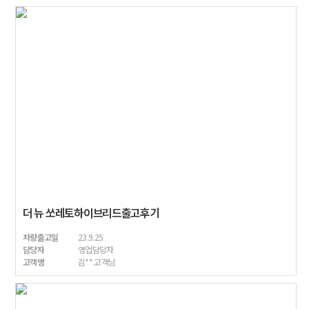
더 뉴 쏘레토하이브리드출고후기
차량출고일
23.9.25
담당자
영업담당자
고객명
김** 고객님