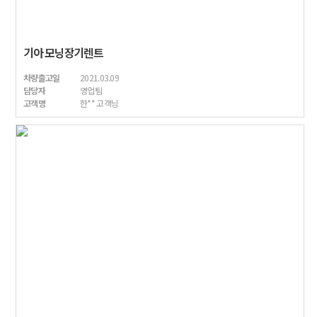
기아 모닝장기렌트
차량출고일
2021.03.09
담당자
영업팀
고객명
한** 고객님