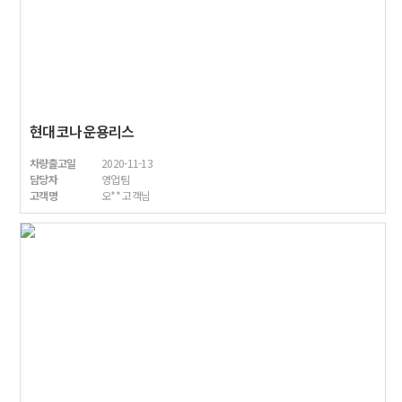
현대 코나 운용리스
차량출고일
2020-11-13
담당자
영업팀
고객명
오** 고객님