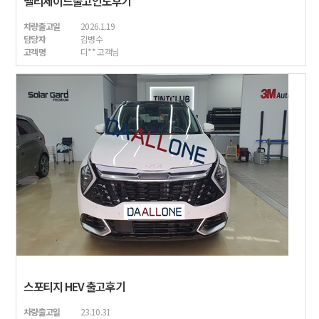
팰리세이드출고인도후기
차량출고일
2026.1.19
담당자
김병수
고객명
디** 고객님
스포티지 HEV 출고후기
차량출고일
23.10.31