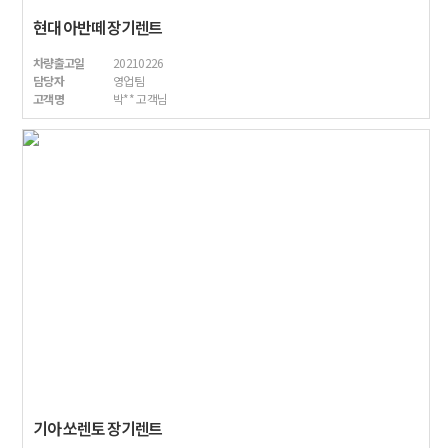
현대 아반떼 장기렌트
차량출고일
20210226
담당자
영업팀
고객명
박** 고객님
기아 쏘렌토 장기렌트