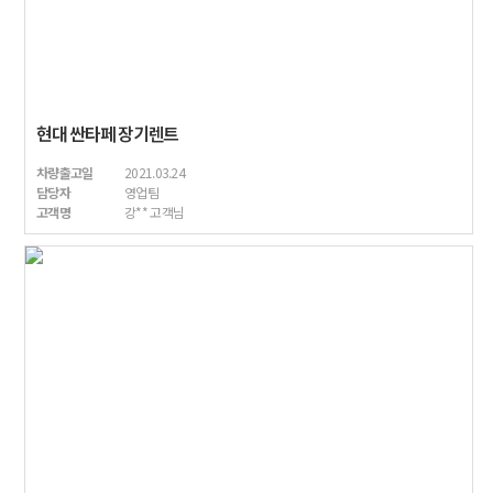
현대 싼타페 장기렌트
차량출고일
2021.03.24
담당자
영업팀
고객명
강** 고객님