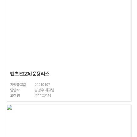
벤츠 E220d 운용리스
차량출고일
20210107
담당자
김병수 대표님
고객명
주** 고객님