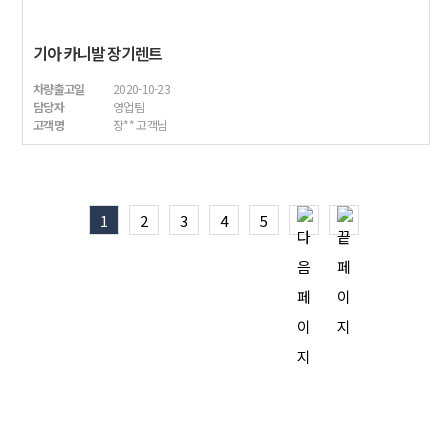
기아 카니발 장기렌트
차량출고일
2020-10-23
담당자
영업팀
고객명
장** 고객님
1
2
3
4
5