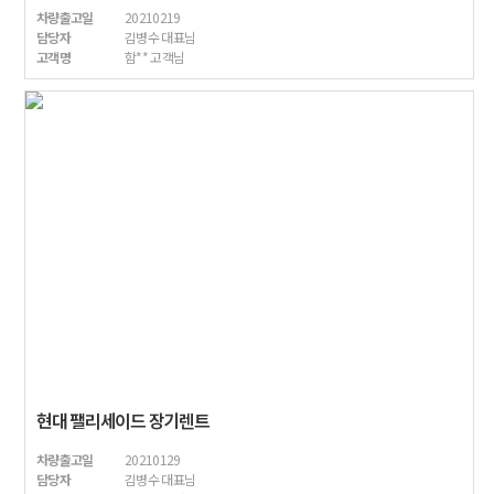
차량출고일
20210219
담당자
김병수 대표님
고객명
함** 고객님
현대 팰리세이드 장기렌트
차량출고일
20210129
담당자
김병수 대표님