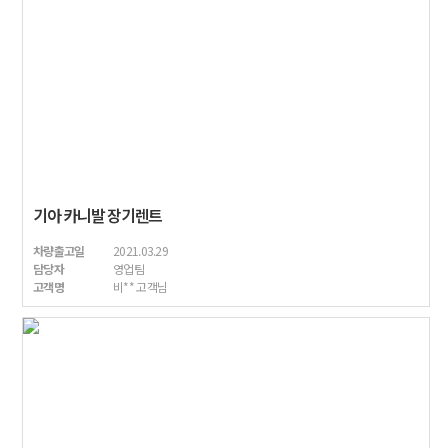
기아 카니발 장기렌트
차량출고일
2021.03.29
담당자
영업팀
고객명
비** 고객님