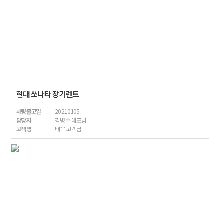
현대 쏘나타 장기렌트
차량출고일
20210105
담당자
김병수 대표님
고객명
배** 고객님