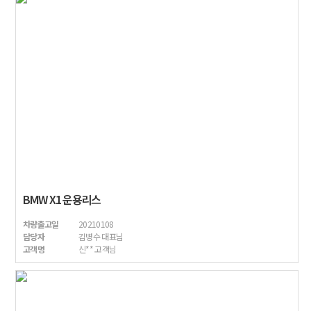
BMW X1 운용리스
차량출고일
20210108
담당자
김병수 대표님
고객명
신** 고객님